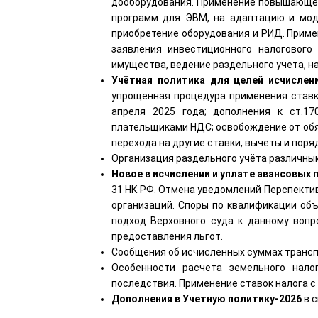
дооборудования. Применение повышающего
программ для ЭВМ, на адаптацию и мод
приобретение оборудования и РИД. Прим
заявления инвестиционного налогового
имущества, ведение раздельного учета, н
Учётная политика для целей исчислен
упрощенная процедура применения ставк
апреля 2025 года; дополнения к ст.1
плательщиками НДС; освобождение от обяз
перехода на другие ставки, вычеты и пор
Организация раздельного учёта различным
Новое в исчислении и уплате авансовых 
31 НК РФ. Отмена уведомлений Перспектив
организаций. Споры по квалификации об
подход Верховного суда к данному вопр
предоставления льгот.
Сообщения об исчисленных суммах транспо
Особенности расчета земельного нало
последствия. Применение ставок налога с
Дополнения в Учетную политику-2026
в с