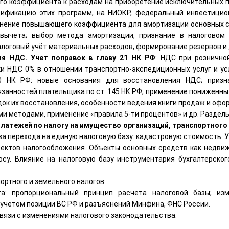
 коэффициента к расходам на приобретение исключительных пр
ификацию этих программ, на НИОКР, федеральный инвестицио
енение повышающего коэффициента для амортизации основных с
 вычета; выбор метода амортизации, признание в налоговом
алоговый учёт материальных расходов, формирование резервов и 
ия НДС. Учет поправок в главу 21 НК РФ
: НДС при рознично
и НДС 0% в отношении транспортно-экспедиционных услуг и ус
70 НК РФ: новые основания для восстановления НДС; призн
анностей плательщика по ст. 145 НК РФ; применение пониженных 
ядок их восстановления, особенности ведения книги продаж и офо
и методами, применение «правила 5-ти процентов» и др. Раздель
платежей по налогу на имущество организаций, транспортного
а перехода на единую налоговую базу: кадастровую стоимость. 
ъектов налогообложения. Объекты основных средств как недви
осу. Влияние на налоговую базу инструментария бухгалтерског
ртного и земельного налогов.
га: пропорциональный принцип расчета налоговой базы; из
 учетом позиции ВС РФ и разъяснений Минфина, ФНС России.
вязи с изменениями налогового законодательства.