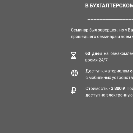
В БУХГАЛТЕРСКО
_______________
Семинар был завершен, но у В
прошедшего семинара и всем 
60 дней
на ознакомле
время 24/7.
Доступ к материалам
о
с мобильных устройств
Стоимость -
3 800 ₽
. П
доступ на электронную 