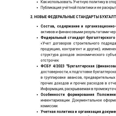
Как использовать Учетную политику в спо
Публикация учётной политики и ее раскры
2. НОВЫЕ ФЕДЕРАЛЬНЫЕ СТАНДАРТЫ БУХГАЛТ
Состав, содержание и организационно
активов и финансовыми результатами чере
Федеральный стандарт бухгалтерского
«Учет договоров строительного подряда
продукцию, контрагент и другие); измен
структура доходов экономического субъе
отстрочек
ФСБУ 4/2023 "Бухгалтерская (финансов
достоверности, к подготовке бухгалтерск
в группировке авансов, предварительных
прочих доходов и прочих расходов в отч
Информация, раскрываемая в промежуточн
Особенности формирования Положения
инвентаризации. Документальное оформл
комиссии.
Учетная политика и организация докум