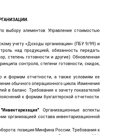
РГАНИЗАЦИИ.
по выбору элементов. Управление стоимостью
кому учету ‎«Доходы организации» (ПБУ 9/99) и
нтроль над продукцией, обязанность передать
ор, степень готовности и другие). Обновленная
инципа сонтроля, степени готовности, скидок,
ию и формам отчетности, а также условиям ее
ление обычного операционного цикла. Изменения
ей в баланс. Требования к зачету показателей
пояснений к формам бухгалтерской отчетности.
"Инвентаризация"
. Организационные аспекты
нии организацией состава инвентаризационной
оборота: позиция Минфина России. Требования к