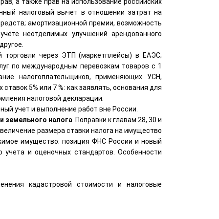
ав, а также прав на использование российских
нный налоговый вычет в отношении затрат на
редств; амортизационной премии, возможность
 учёте неотделимых улучшений арендованного
другое.
й торговли через ЭТП (маркетплейсы) в ЕАЭС;
луг по международным перевозкам товаров с 1
ание налогоплательщиков, применяющих УСН,
ставок 5% или 7 %: как заявлять, основания для
рмления налоговой декларации.
ный учет и выполнение работ вне России.
 и земельного налога
. Поправки к главам 28, 30 и
Увеличение размера ставки налога на имущество
жимое имущество: позиция ФНС России и новый
о учета и оценочных стандартов. Особенности
менения кадастровой стоимости и налоговые