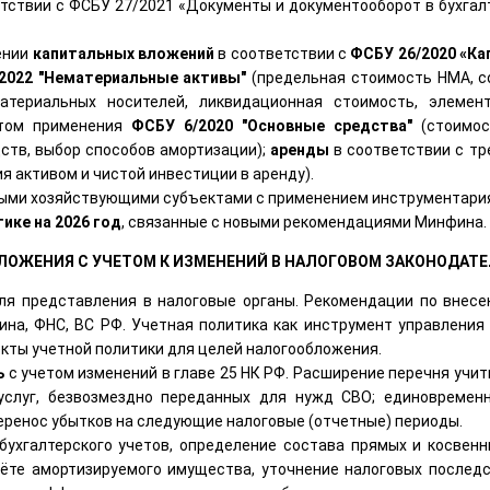
тствии с ФСБУ 27/2021 «Документы и документооборот в бухгал
ении
капитальных вложений
в соответствии с
ФСБУ 26/2020 «К
2022 "Нематериальные активы"
(предельная стоимость НМА, с
атериальных носителей, ликвидационная стоимость, элемен
том применения
ФСБУ 6/2020 "Основные средства"
(стоимос
ств, выбор способов амортизации);
аренды
в соответствии с т
я активом и чистой инвестиции в аренду).
ыми хозяйствующими субъектами с применением инструментария
ике на 2026 год
, связанные с новыми рекомендациями Минфина.
БЛОЖЕНИЯ С УЧЕТОМ К ИЗМЕНЕНИЙ В НАЛОГОВОМ ЗАКОНОДАТЕ
для представления в налоговые органы. Рекомендации по внес
на, ФНС, ВС РФ. Учетная политика как инструмент управления
кты учетной политики для целей налогообложения.
ь
с учетом изменений в главе 25 НК РФ. Расширение перечня учи
услуг, безвозмездно переданных для нужд СВО; единовремен
еренос убытков на следующие налоговые (отчетные) периоды.
бухгалтерского учетов, определение состава прямых и косвенн
ёте амортизируемого имущества, уточнение налоговых последс