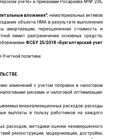
терском учете» и приказами Росархива №№ 236,
апитальные вложения"
; нематериальных активов
оздание объекта НМА в результате выполнения
ты амортизации, переоцененная стоимость и
тной лимит разграничения основных средств,
ребованиями
ФСБУ 25/2018 «Бухгалтерский учет
 Учетной политики.
ЛЬСТВЕ.
ению изменений с учетом поправок в налоговом
 налоговыми рисками и налоговой оптимизации:
тываемых внереализационных расходов: расходы
ные выплаты в пользу работников на каждого
ых расходов, методики оценки незавершённого
твий реконструкции, модернизации, достройки,