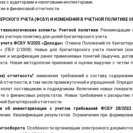
рах с аудиторами и налоговыми инспекторами.
тие в финансовой отчетности.
ЕРСКОГО УЧЕТА (ФСБУ) И ИЗМЕНЕНИЯ В УЧЕТНОЙ ПОЛИТИКЕ О
-технологические аспекты Учетной политики
. Рекомендации 
з учетную политику для целей бухгалтерского учета.
 учета ФСБУ 9/2025 «Доходы»
. Отмена Положений по бухгалтерс
» (ПБУ 2/2008). Новые для бухгалтерского учета понятия (ко
ение и модификация ранее применяемых понятий (выручка, догов
кта. Новая методология признания и оценки выручки с четом пр
ая) отчетность"
: изменения требований к составу, содержан
ой отчетности, в том числе промежуточной и упрощенной. Опреде
 оплат поставщикам и подрядчикам. Включение новых показател
ете о финансовых результатах. Новые требования к раскрытию 
ой бухгалтерской отчетности.
 об инвентаризации с учетом требований ФСБУ 28/2022 
ение. Квалификация результатов. Ограничения при формирова
ентооборота
. Особенности организации электронного документо