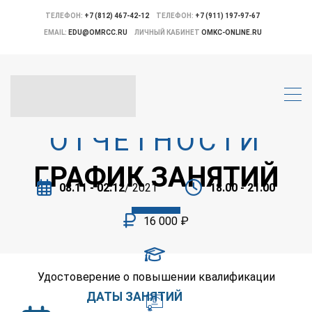
И СОСТАВЛЕНИЯ
ТЕЛЕФОН:
+7 (812) 467-42-12
ТЕЛЕФОН:
+7 (911) 197-97-67
EMAIL:
EDU@OMRCC.RU
ЛИЧНЫЙ КАБИНЕТ
OMKC-ONLINE.RU
БУХГАЛТЕРСКОЙ
(ФИНАНСОВОЙ)
ОТЧЕТНОСТИ
ГРАФИК ЗАНЯТИЙ
08.11 - 02.12
/ 2021
18.00 - 21.00
16 000 ₽
Удостоверение о повышении квалификации
ДАТЫ ЗАНЯТИЙ